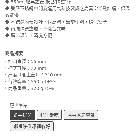
◆ 550ml 經典語錄 厭世(陶喜)杯
◆ 雙層不銹鋼中間為運用高科技製成之高真空斷熱結構，保溫
效能優
◆ 不銹鋼內蓋設計，耐高溫，無塑化劑，環保安全
◆ 內膽陶瓷塗層，不殘留異味
◆ 廣口設計，清洗方便
商品摘要
• 杯口直徑：55 mm
• 杯底直徑：73 mm
• 高度（含上蓋）：210 mm
• 有效容量：550 ml ±5%
• 商品重量：320 g ±5%
厭世語錄
遊手好閒
特別能吃
活著就是重訓
哪裡跌倒哪裡躺好