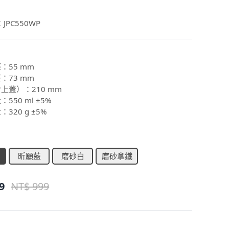
：
JPC550WP
：55 mm
：73 mm
含上蓋）：210 mm
：550 ml ±5%
：320 g ±5%
昕願藍
磨砂白
磨砂拿鐵
9
NT$ 999