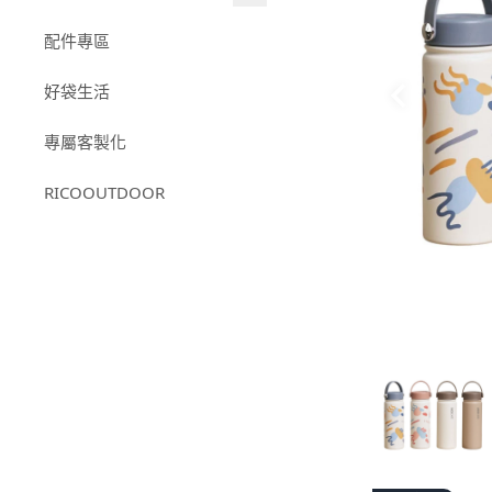
日日杯系列
RICOCAFEＸ我是馬克｜聯
配件專區
316不鏽鋼系列
名款
好袋生活
小杯款系列
-
RICOCAFEＸ我是馬
克｜12星座
專屬客製化
RICOCAFE X M.Durden｜聯
名款
RICOOUTDOOR
【RICOCAFE X BOUNCE】
聯名款｜鈦日日杯