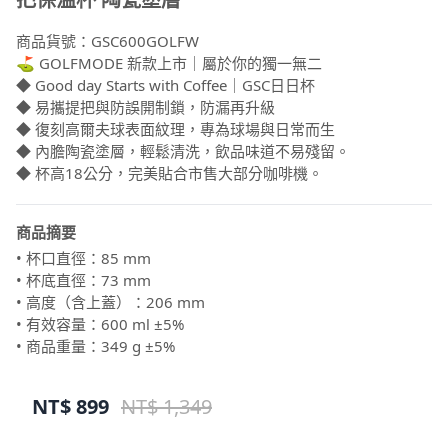
商品貨號：GSC600GOLFW
⛳️ GOLFMODE 新款上市｜屬於你的獨一無二
◆ Good day Starts with Coffee｜GSC日日杯
◆ 易攜提把與防誤開制鎖，防漏再升級
◆ 復刻高爾夫球表面紋理，專為球場與日常而生
◆ 內膽陶瓷塗層，輕鬆清洗，飲品味道不易殘留。
◆ 杯高18公分，完美貼合市售大部分咖啡機。
商品摘要
• 杯口直徑：85 mm
• 杯底直徑：73 mm
• 高度（含上蓋）：206 mm
• 有效容量：600 ml ±5%
• 商品重量：349 g ±5%
NT$
899
NT$ 1,349