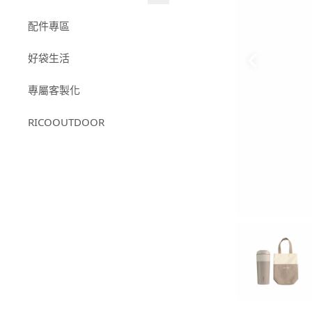
日日杯系列
RICOCAFEＸ我是馬克｜聯
配件專區
316不鏽鋼系列
名款
好袋生活
小杯款系列
-
RICOCAFEＸ我是馬
克｜12星座
專屬客製化
RICOCAFE X M.Durden｜聯
名款
RICOOUTDOOR
【RICOCAFE X BOUNCE】
聯名款｜鈦日日杯