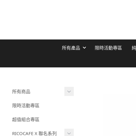
所有產品
限時活動專區
所有商品
純鈦保溫杯
限時活動專區
陶瓷塗層保溫杯
超值組合專區
COOLID酷力系列
RICOCAFE X 聯名系列