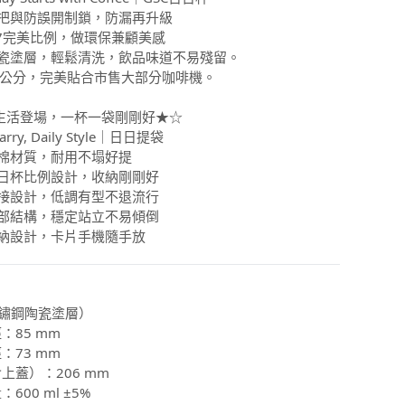
提把與防誤開制鎖，防漏再升級
:7完美比例，做環保兼顧美感
陶瓷塗層，輕鬆清洗，飲品味道不易殘留。
18公分，完美貼合市售大部分咖啡機。
生活登場，一杯一袋剛剛好★☆
Carry, Daily Style｜日日提袋
純棉材質，耐用不塌好提
日日杯比例設計，收納剛剛好
拼接設計，低調有型不退流行
底部結構，穩定站立不易傾倒
收納設計，卡片手機隨手放
不鏽鋼陶瓷塗層）
：85 mm
：73 mm
含上蓋）：206 mm
：600 ml ±5%