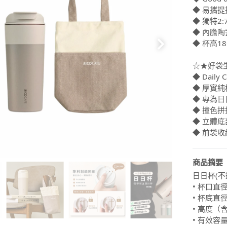
◆ 易攜
◆ 獨特2
◆ 內膽
◆ 杯高
☆★好袋
◆ Daily 
◆ 厚實
◆ 專為
◆ 撞色
◆ 立體
◆ 前袋
商品摘要
日日杯(
• 杯口直徑
• 杯底直徑
• 高度（
• 有效容量