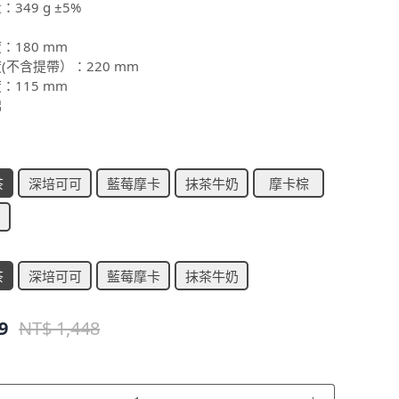
：349 g ±5%
：180 mm
度(不含提帶）：220 mm
：115 mm
棉
茶
深培可可
藍莓摩卡
抹茶牛奶
摩卡棕
茶
深培可可
藍莓摩卡
抹茶牛奶
9
NT$ 1,448