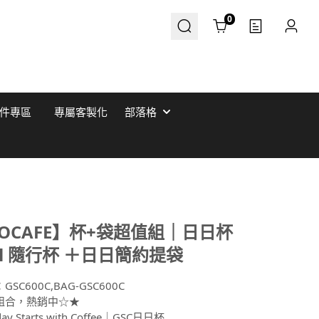
Cart
0
件專區
專屬客製化
部落格
COCAFE】杯+袋超值組｜日日杯
ml 隨行杯 ＋日日簡約提袋
：
GSC600C,BAG-GSC600C
組合，熱銷中☆★
ay Starts with Coffee｜GSC日日杯