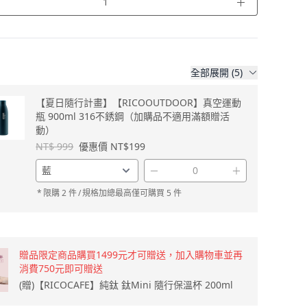
＋
全部展開 (5)
【夏日隨行計畫】【RICOOUTDOOR】真空運動
瓶 900ml 316不銹鋼（加購品不適用滿額贈活
動）
NT$ 999
優惠價 NT$199
－
＋
*
限購 2 件
/
規格加總最高僅可購買 5 件
贈品限定商品購買1499元才可贈送，加入購物車並再
消費750元即可贈送
(贈)【RICOCAFE】純鈦 鈦Mini 隨行保溫杯 200ml