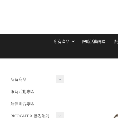
所有產品
限時活動專區
所有商品
純鈦保溫杯
限時活動專區
陶瓷塗層保溫杯
超值組合專區
COOLID酷力系列
RICOCAFE X 聯名系列