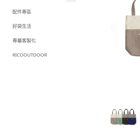
日日杯系列
RICOCAFEＸ我是馬克｜聯
配件專區
316不鏽鋼系列
名款
好袋生活
小杯款系列
-
RICOCAFEＸ我是馬
克｜12星座
專屬客製化
RICOCAFE X M.Durden｜聯
名款
RICOOUTDOOR
【RICOCAFE X BOUNCE】
聯名款｜鈦日日杯