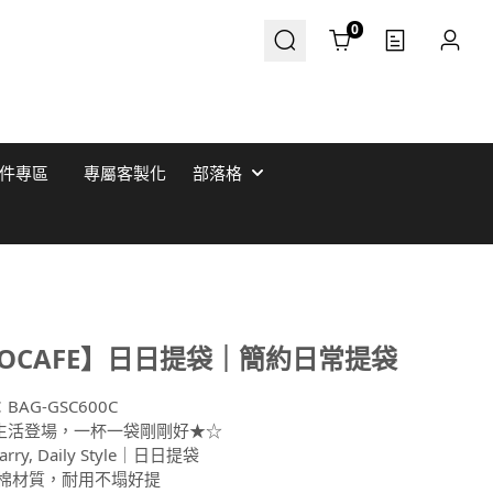
Cart
0
件專區
專屬客製化
部落格
COCAFE】日日提袋｜簡約⽇常提袋
：
BAG-GSC600C
生活登場，一杯一袋剛剛好★☆
Carry, Daily Style｜日日提袋
純棉材質，耐用不塌好提