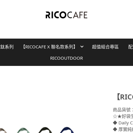
純鈦系列
【RICOCAFE X 聯名款系列】
超值組合專區
配
RICOOUTDOOR
【RI
商品貨號
☆★好袋
◆ Daily 
◆ 厚實