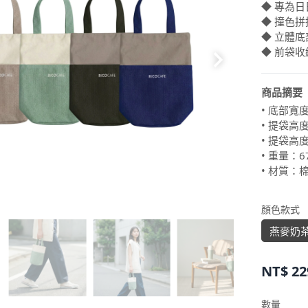
◆ 專為
◆ 撞色
◆ 立體
◆ 前袋
商品摘要
• 底部寬度
• 提袋高
• 提袋高度
• 重量：6
• 材質：
顏色款式
燕麥奶
NT$
22
數量