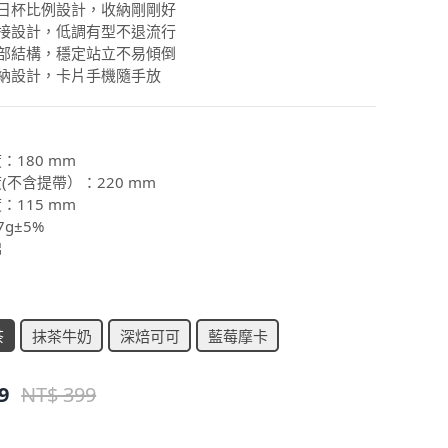
日日杯比例設計，收納剛剛好
拼接設計，低調有型不退流行
底部結構，穩定站立不易傾倒
收納設計，卡片手機隨手放
：180 mm
度(不含提帶）：220 mm
：115 mm
7g±5%
棉
茶
抹茶牛奶
深焙可可
藍莓摩卡
9
NT$ 399