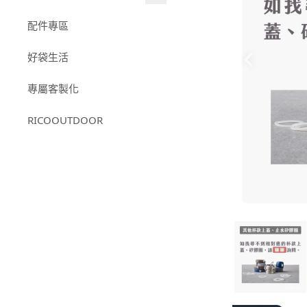
日日杯系列
RICOCAFEＸ我是馬克｜聯
配件專區
316不鏽鋼系列
名款
好袋生活
小杯款系列
-
RICOCAFEＸ我是馬
克｜12星座
專屬客製化
RICOCAFE X M.Durden｜聯
名款
RICOOUTDOOR
【RICOCAFE X BOUNCE】
聯名款｜鈦日日杯