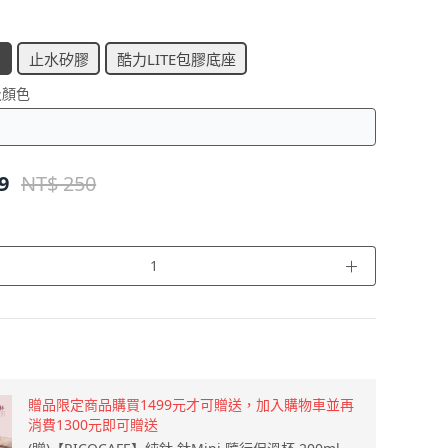
止水矽膠
酷力LITE包膠底座
及顏色
9
NT$ 250
＋
贈品限定商品購買1499元才可贈送，加入購物車並再
消費1300元即可贈送