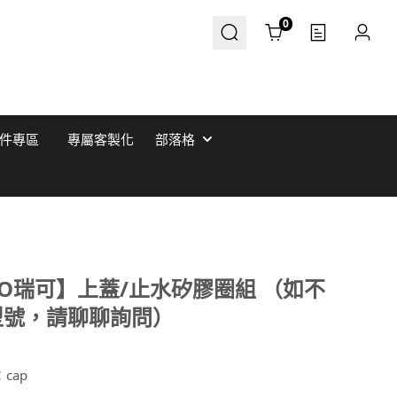
Cart
0
件專區
專屬客製化
部落格
CO瑞可】上蓋/止水矽膠圈組 （如不
型號，請聊聊詢問）
：
cap