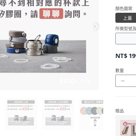
顏色圖案
上蓋
所需型號
NT$
19
數量
－
贈品