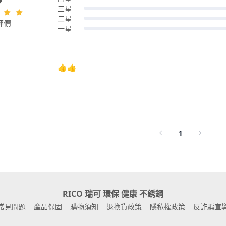
三星
二星
評價
一星
👍👍
1
RICO 瑞可 環保 健康 不銹鋼
常見問題
產品保固
購物須知
退換貨政策
隱私權政策
反詐騙宣