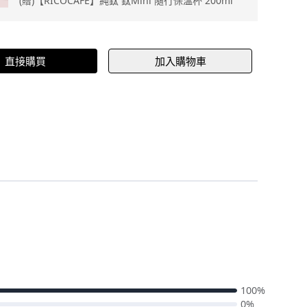
(贈)【RICOCAFE】純鈦 鈦Mini 隨行保溫杯 200ml
直接購買
加入購物車
100%
0%