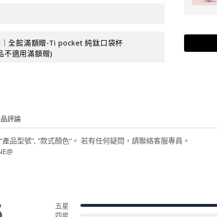
全館滿額贈-Ti pocket 純鈦口袋杯
購品不適用滿額贈)
商品評論
“產品型號”, ”款式顏色“。 若有任何疑問，請聯絡客服專員。
NE@
5
五星
四星