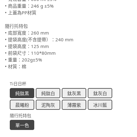
• 商品重量：246 g ±5%
• 上蓋為PP材質
隨行托特包
• 底部寬度：260 mm
• 提袋高度(不含提帶）：240 mm
• 提袋高度：125 mm
• 前袋尺寸：110*80mm
• 重量：202g±5%
• 材質：棉
Ti日日杯
純鈦黑
純鈦白
鈦灰黑
鈦灰白
晨曦粉
泥陶灰
薄霧紫
冰川藍
隨行托特包
單一色