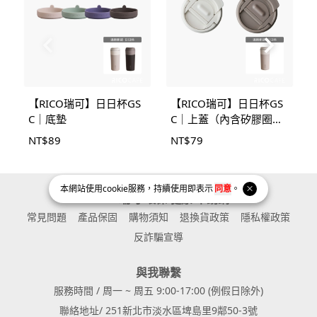
【RICO瑞可】日日杯GS
【RICO瑞可】日日杯GS
C｜底墊
C｜上蓋（內含矽膠圈
組）
NT$
89
NT$
79
本網站使用
cookie
服務，持續使用即表示
同意
。
RICO 瑞可 環保 健康 不銹鋼
常見問題
產品保固
購物須知
退換貨政策
隱私權政策
反詐騙宣導
與我聯繫
服務時間 / 周一 ~ 周五 9:00-17:00 (例假日除外)
聯絡地址/ 251新北市淡水區埤島里9鄰50-3號