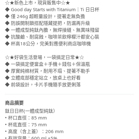
☆★新色上市，現貨販售中☆★
◆ Good day Starts with Titanium｜Ti 日日杯
◆ 僅 246g 超輕量設計，提著走無負擔
◆ 防誤開制鎖搭配隱藏提把，防漏再升級
◆ 一體成型純鈦內膽，無焊接縫、無異味殘留
◆ 抗酸鹼、耐腐蝕，咖啡茶飲檸檬汁都安心裝
◆ 杯高18公分，完美對應便利商店咖啡機
☆★好袋生活登場，一袋搞定日常★☆
◆ 一袋搞定便當盒＋手機＋錢包＋保溫瓶
◆ 厚實純棉材質，耐用不塌、提著不勒手
◆ 立體底部穩定站立，放桌上也好看
◆ 前袋設計，卡片手機隨手放更俐落
商品摘要
鈦日日杯(一體成型純鈦）
• 杯口直徑：85 mm
• 杯底直徑：75 mm
• 高度（含上蓋）：206 mm
• 有效容量：600 ml ±5%