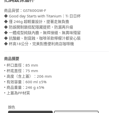
商品貨號：
GST600GW-F
◆ Good day Starts with Titanium｜Ti 日日杯
◆ 僅 246g 超輕量設計，提著走無負擔
◆ 防誤開制鎖搭配隱藏提把，防漏再升級
◆ 一體成型純鈦內膽，無焊接縫、無異味殘留
◆ 抗酸鹼、耐腐蝕，咖啡茶飲檸檬汁都安心裝
◆ 杯高18公分，完美對應便利商店咖啡機
商品摘要
• 杯口直徑：85 mm
• 杯底直徑：75 mm
• 高度（含上蓋）：206 mm
• 有效容量：600 ml ±5%
• 商品重量：246 g ±5%
• 上蓋為PP材質
顏色