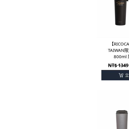
款｜鈦日日杯
【RICOC
TAIWAN
800m
NT$ 1349
立