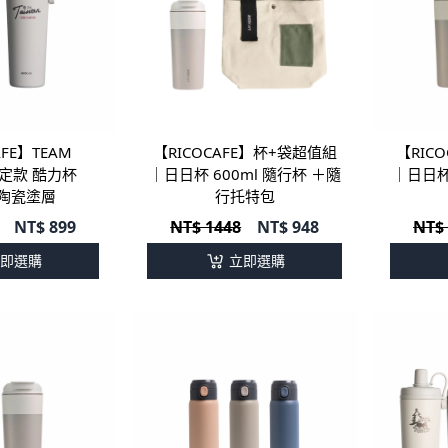
AFE】TEAM
【RICOCAFE】杯+袋超值組
【RIC
限定款 酷力杯
｜日日杯 600ml 隨行杯 ＋隨
｜日日杯
l 陶瓷塗層
行托特包
NT$
899
NT$ 1448
NT$
948
NT$
即選購
立即選購