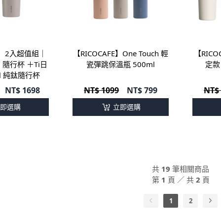
FE】2入超值組｜
【RICOCAFE】One Touch 輕
【RIC
l 隨行杯 ＋Ti日
瓷彈跳保溫瓶 500ml
定款
ml 純鈦隨行杯
NT$
1698
NT$ 1099
NT$
799
NT$
即選購
立即選購
共
19
筆相關商品
第
1
頁 ／ 共
2
頁
1
2