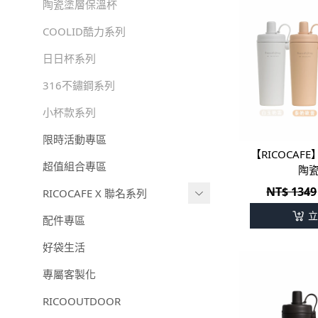
陶瓷塗層保溫杯
COOLID酷力系列
日日杯系列
316不鏽鋼系列
小杯款系列
限時活動專區
【RICOCAFE
超值組合專區
陶
NT$ 1349
RICOCAFE X 聯名系列
立
RICOCAFEＸ我是馬克｜聯名款
配件專區
-
RICOCAFEＸ我是馬克｜1
好袋生活
2星座
專屬客製化
RICOCAFE X M.Durden｜聯名款
RICOOUTDOOR
【RICOCAFE X BOUNCE】聯名