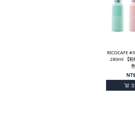
款｜鈦日日杯
RICOCAFE 
280ml 
NT
立