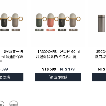
FE】【限時買一送
【RICOCAFE】好口杯 60ml
【RICOC
0ml 超迷你保溫
超迷你保溫杯(不包含吊繩）
鈦口袋保
杯
$
599
NT$ 599
NT$
179
NT$
即選購
立即選購