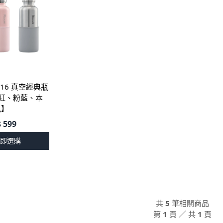
#316 真空經典瓶
【粉紅、粉藍、本
色】
$
599
即選購
共
5
筆相關商品
第
1
頁 ／ 共
1
頁