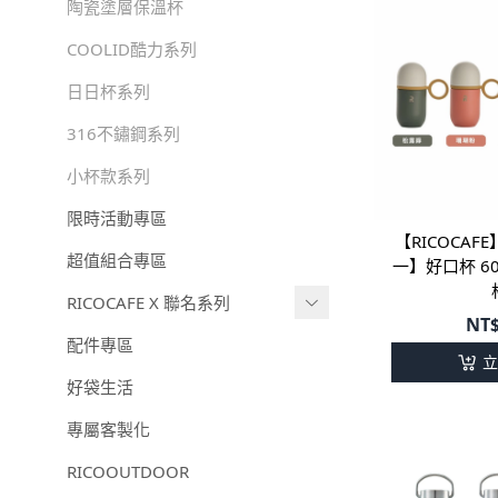
陶瓷塗層保溫杯
COOLID酷力系列
日日杯系列
316不鏽鋼系列
小杯款系列
限時活動專區
【RICOCA
超值組合專區
一】好口杯 6
RICOCAFE X 聯名系列
NT
RICOCAFEＸ我是馬克｜聯名款
配件專區
立
-
RICOCAFEＸ我是馬克｜1
好袋生活
2星座
專屬客製化
RICOCAFE X M.Durden｜聯名款
RICOOUTDOOR
【RICOCAFE X BOUNCE】聯名